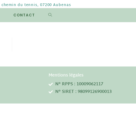
B chemin du tennis, 07200 Aubenas
CONTACT
Mentions légales
N° RPPS : 10009062117
N° SIRET : 98099126900013