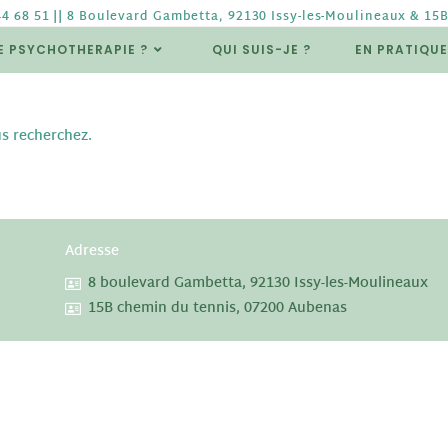
44 68 51 || 8 Boulevard Gambetta, 92130 Issy-les-Moulineaux & 15
E PSYCHOTHERAPIE ?
QUI SUIS-JE ?
EN PRATIQUE
s recherchez.
Adresse
8 boulevard Gambetta, 92130 Issy-les-Moulineaux
15B chemin du tennis, 07200 Aubenas