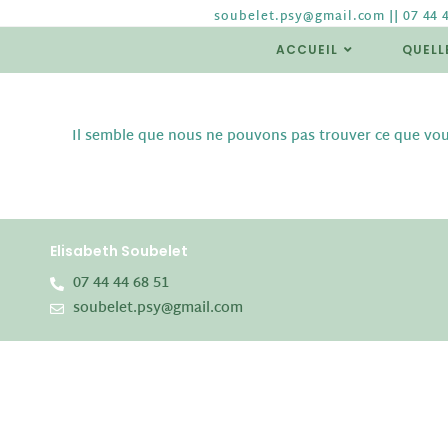
soubelet.psy@gmail.com || 07 44 
ACCUEIL
QUELL
Il semble que nous ne pouvons pas trouver ce que vou
Elisabeth Soubelet
07 44 44 68 51
soubelet.psy@gmail.com