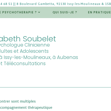
44 68 51 || 8 Boulevard Gambetta, 92130 Issy-les-Moulineaux & 15
E PSYCHOTHERAPIE ?
QUI SUIS-JE ?
EN PRATIQUE
sabeth Soubelet
ychologue Clinicienne
ultes et Adolescents
à Issy-les-Moulineaux, à Aubenas
t Téléconsultations
ontrer sont multiples
l'accompagnement thérapeutique