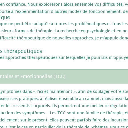
 en confiance. Nous explorerons alors ensemble vos difficultés, 
a porte à l’expérimentation d’autres modes de fonctionnement, 
fique
e ne peut être adaptée à toutes les problématiques et tous les
 plusieurs formes de thérapie. La recherche en psychologie et en n
efficacité thérapeutique de nouvelles approches. Je m’appuie donc
es thérapeutiques
 des approches thérapeutiques sur lesquelles je pourrais m’app
tales et Emotionnelles (TCC)
symptômes dans « l’ici et maintenant », afin de soulager votre so
exercices pratiques, à réaliser ensemble au cabinet, mais aussi d
 et les ressentis corporels. Ils permettent une meilleure régulat
ction des symptômes. Les TCC sont une famille de thérapie, et p
ellement sur le présent, elles peuvent parfois faire des incursio
ce. C’est le cas en particulier de la thérapie de Schémas. Pour ce 