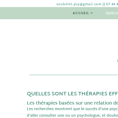
soubelet.psy@gmail.com || 07 44 
ACCUEIL
QUELL
QUELLES SONT LES THÉRAPIES EFF
Les thérapies basées sur une relation d
Les recherches montrent que le succès d’une psycho
d’aller consulter une ou un psychologue, et doulou