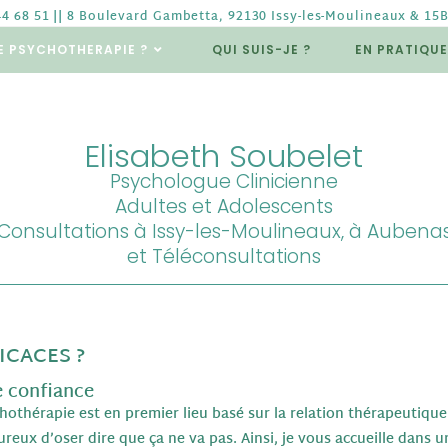
44 68 51 || 8 Boulevard Gambetta, 92130 Issy-les-Moulineaux & 15
E PSYCHOTHERAPIE ?
QUI SUIS-JE ?
EN PRATIQUE
Elisabeth Soubelet
Psychologue Clinicienne
Adultes et Adolescents
Consultations à Issy-les-Moulineaux, à Aubena
et Téléconsultations
ICACES ?
e confiance
thérapie est en premier lieu basé sur la relation thérapeutique. O
reux d’oser dire que ça ne va pas. Ainsi, je vous accueille dans u