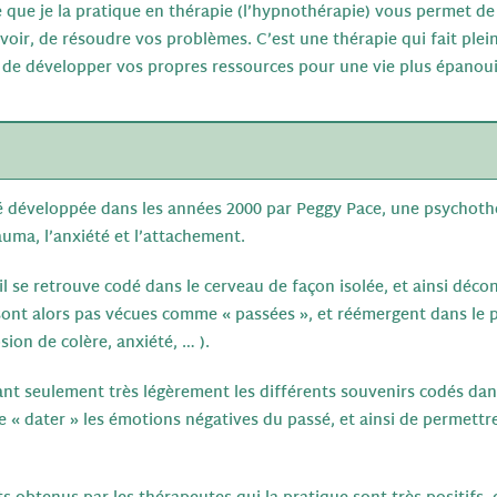
le que je la pratique en thérapie (l’hypnothérapie) vous permet 
voir, de résoudre vos problèmes. C’est une thérapie qui fait ple
t de développer vos propres ressources pour une vie plus épano
é développée dans les années 2000 par Peggy Pace, une psychothé
auma, l’anxiété et l’attachement.
 il se retrouve codé dans le cerveau de façon isolée, et ainsi déc
 sont alors pas vécues comme « passées », et réémergent dans le 
sion de colère, anxiété, … ).
ivant seulement très légèrement les différents souvenirs codés da
 « dater » les émotions négatives du passé, et ainsi de permettr